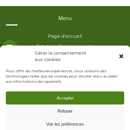
Menu
Page d’accueil
Création d’espaces verts
Gérer le consentement
Entretien d’espaces verts
aux cookies
Galerie photos
Pour offrir les meilleures expériences, nous utilisons des
technologies telles que les cookies pour stocker et/ou accéder
Contact
aux informations des appareils.
Accepter
Refuser
Bruno Reboussin Paysagiste
Mentions légales
Politique de confidentialité
Voir les préférences