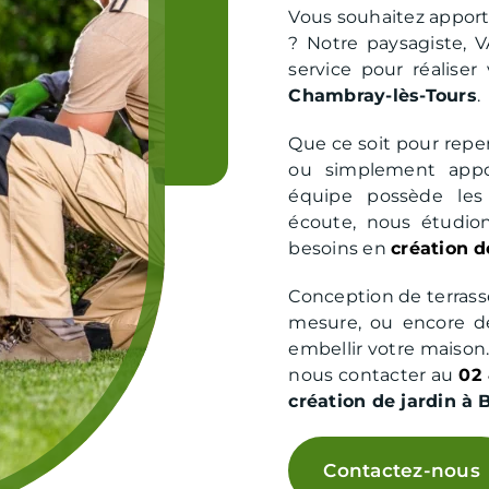
Vous souhaitez apport
? Notre paysagiste,
service pour réaliser
Chambray-lès-Tours
.
Que ce soit pour repen
ou simplement appor
équipe possède les
écoute, nous étudio
besoins en
création d
Conception de terrasse
mesure, ou encore de
embellir votre maison…
nous contacter au
02 
création de jardin à 
Contactez-nous